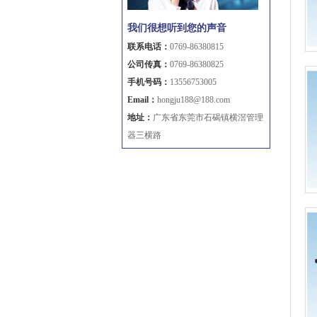
我们很想听到您的声音
联系电话：
0769-86380815
公司传真：
0769-86380825
手机号码：
13556753005
Email：
hongju188@188.com
地址：
广东省东莞市石碣镇横滘管理
器三横路