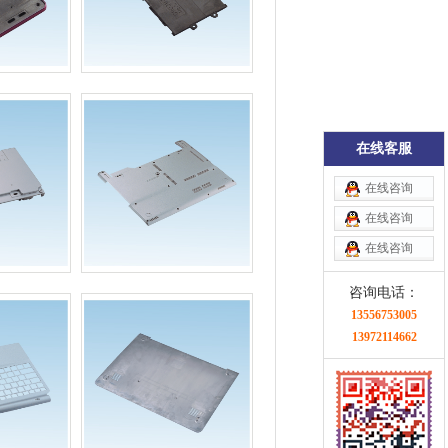
在线客服
在线咨询
在线咨询
在线咨询
咨询电话：
13556753005
13972114662