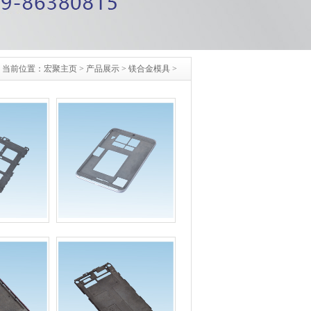
当前位置：
宏聚主页
>
产品展示
>
镁合金模具
>