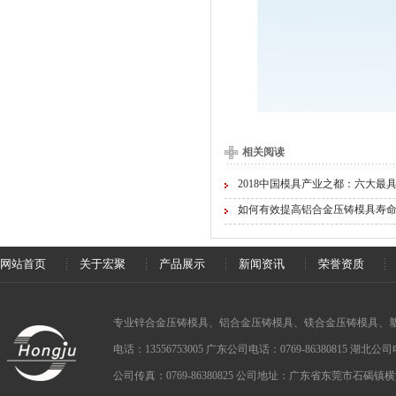
相关阅读
2018中国模具产业之都：六大最
如何有效提高铝合金压铸模具寿
网站首页
关于宏聚
产品展示
新闻资讯
荣誉资质
专业锌合金压铸模具、铝合金压铸模具、镁合金压铸模具、
电话：13556753005 广东公司电话：0769-86380815 湖北公司电话：
公司传真：0769-86380825 公司地址：广东省东莞市石碣