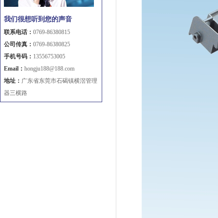
我们很想听到您的声音
联系电话：
0769-86380815
公司传真：
0769-86380825
手机号码：
13556753005
Email：
hongju188@188.com
地址：
广东省东莞市石碣镇横滘管理
器三横路