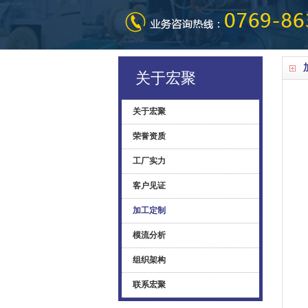
关于宏聚
关于宏聚
荣誉资质
工厂实力
客户见证
加工定制
模流分析
组织架构
联系宏聚