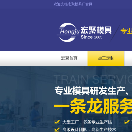
欢迎光临宏聚模具厂官网
专
宏聚首页
加工定制