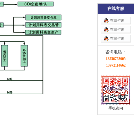
在线客服
在线咨询
在线咨询
在线咨询
咨询电话：
13556753005
13972114662
手机访问