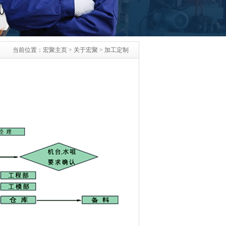
当前位置：
宏聚主页
>
关于宏聚
>
加工定制