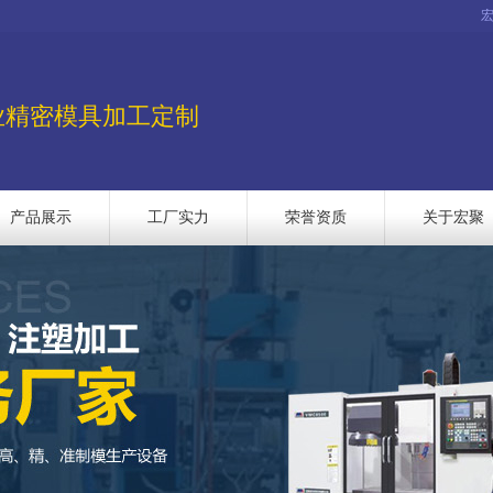
业精密模具加工定制
产品展示
工厂实力
荣誉资质
关于宏聚