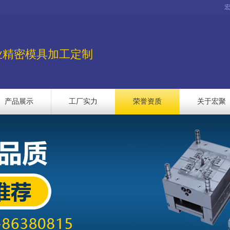
业精密模具加工定制
产品展示
工厂实力
荣誉资质
关于宏聚