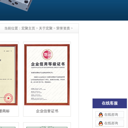
当前位置：
宏聚主页
>
关于宏聚
>
荣誉资质
>
在线客服
注册商标
企业信誉证书
在线咨询
在线咨询