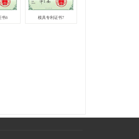
证书6
模具专利证书7