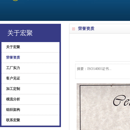
荣誉资质
关于宏聚
关于宏聚
荣誉资质
工厂实力
摘要：ISO14001证书...
客户见证
加工定制
模流分析
组织架构
联系宏聚