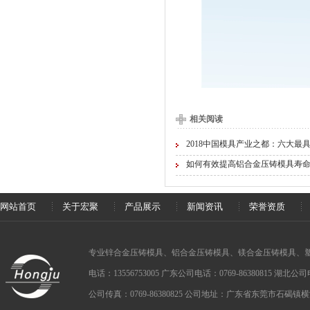
相关阅读
2018中国模具产业之都：六大最
如何有效提高铝合金压铸模具寿
网站首页
关于宏聚
产品展示
新闻资讯
荣誉资质
专业锌合金压铸模具、铝合金压铸模具、镁合金压铸模具、
电话：13556753005 广东公司电话：0769-86380815 湖北公司电话：
公司传真：0769-86380825 公司地址：广东省东莞市石碣