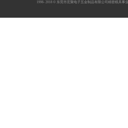
1998- 2018
©
东莞市宏聚电子五金制品有限公司精密模具事业