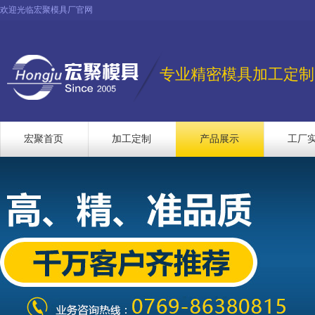
欢迎光临宏聚模具厂官网
专业精密模具加工定制
宏聚首页
加工定制
产品展示
工厂