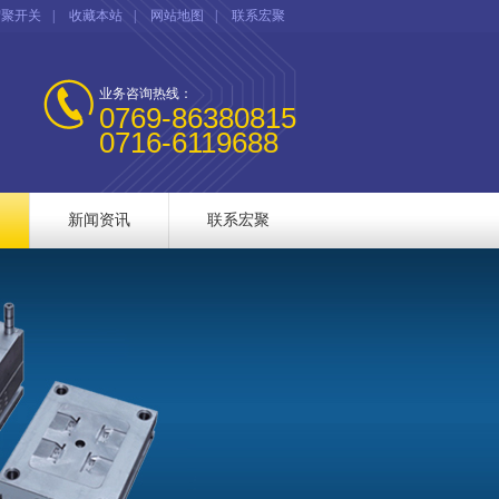
宏聚开关
|
收藏本站
|
网站地图
|
联系宏聚
业务咨询热线：
0769-86380815
0716-6119688
新闻资讯
联系宏聚