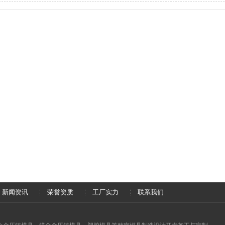
新闻资讯
荣誉资质
工厂实力
联系我们