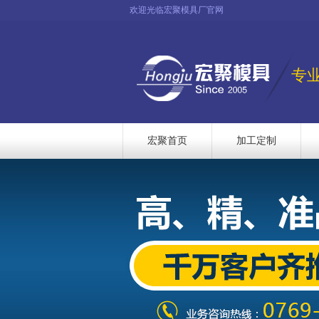
欢迎光临宏聚模具厂官网
专
宏聚首页
加工定制