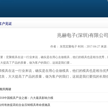
客户见证
兆赫电子(深圳)有限公
作者： 东莞宏聚电子 时间：2017-04-27 来
摘要：宏聚模具在这一行业来说，确实是在用心去做模具，他们的模具也是相当优秀，
大大提高了产品的质量，做为客户的我们，这就是我们要...
聚模具在这一行业来说，确实是在用心去做模具，他们的模具也是相当优
优良，大大提高了产品的质量，做为客户的我们，这就是我们要找的长期
相关阅读
2018中国模具产业之都：六大最具影响力模
如何有效提高铝合金压铸模具寿命措施及