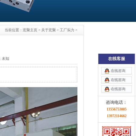
当前位置：
宏聚主页
>
关于宏聚
>
工厂实力
>
源：未知
在线客服
在线咨询
在线咨询
在线咨询
咨询电话：
13556753005
13972114662