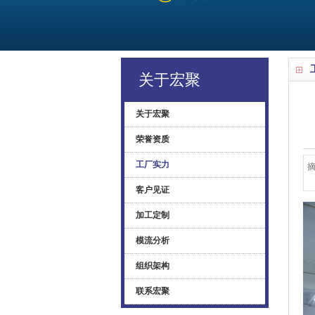
关于宏聚
关于宏聚
荣誉资质
工厂实力
摘
客户见证
加工定制
模流分析
组织架构
联系宏聚