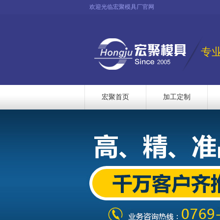
欢迎光临宏聚模具厂官网
专
宏聚首页
加工定制